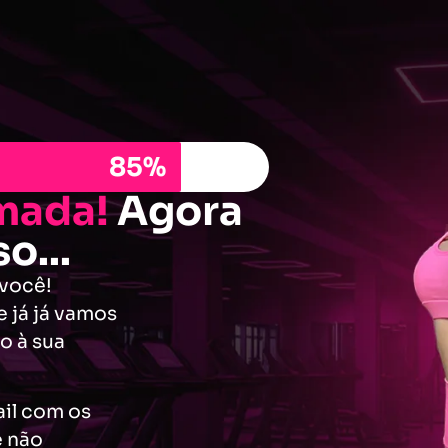
85%
mada!
Agora
o...
 você!
e já já vamos
o à sua
il com os
e não