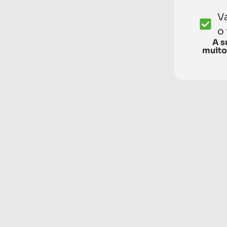
V
o
A s
muito