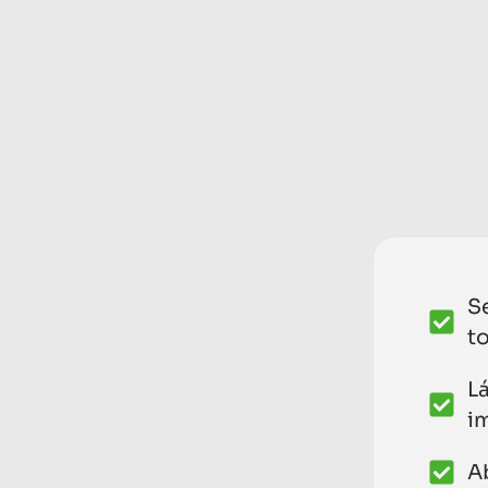
S
t
L
i
A