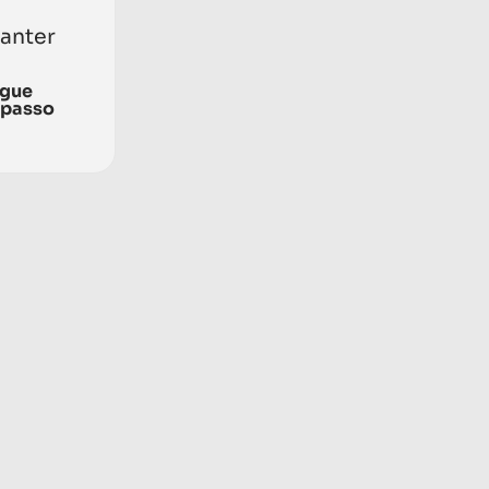
manter
egue
 passo